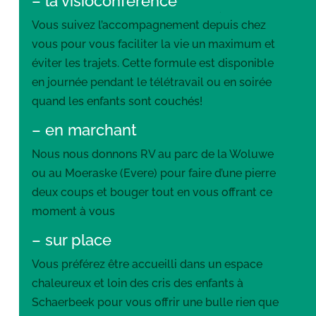
– la visioconférence
Vous suivez l’accompagnement depuis chez
vous pour vous faciliter la vie un maximum et
éviter les trajets. Cette formule est disponible
en journée pendant le télétravail ou en soirée
quand les enfants sont couchés!
– en marchant
Nous nous donnons RV au parc de la Woluwe
ou au Moeraske (Evere) pour faire d’une pierre
deux coups et bouger tout en vous offrant ce
moment à vous
– sur place
Vous préférez être accueilli dans un espace
chaleureux et loin des cris des enfants à
Schaerbeek pour vous offrir une bulle rien que