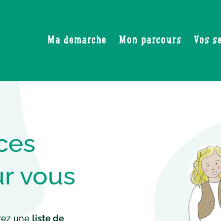
Ma demarche
Mon parcours
Vos s
ces
ur vous
erez une
liste de